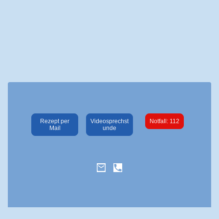
Rezept per
Videosprechst
Notfall: 112
Mail
unde