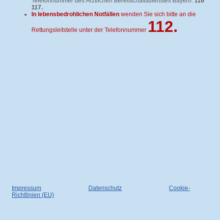
Telefonnummer des Ärztlichen Bereitschaftsdienstes Bayern:
116
117.
In lebensbedrohlichen Notfällen
wenden Sie sich bitte an die
112.
Rettungsleitstelle unter der Telefonnummer
Impressum
Datenschutz
Cookie-
Richtlinien (EU)